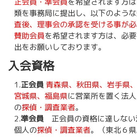
正会員・準会員
を希望されます方は
類を事務局に提出し、以下のような
査後、理事会の承認を受ける事が必
賛助会員
を希望されます方は、必要
出をお願いしております。
入会資格
1.
正会員
青森県、秋田県、岩手県
宮城県、福島県
に営業所を置く法人
の
探偵・調査業者
。
2.
準会員
正会員の資格に達しない
個人の
探偵・調査業者
。（東北６県